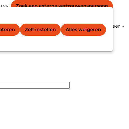
Secondary
unt
Zoek een externe vertrouwens­persoon
 LVV
Zoek
navigation
gation
vertrouwenspersoon®
Kenniscentrum
Meer
epteren
Zelf instellen
Alles weigeren