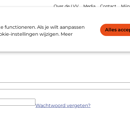
Meta
Acco
Over de LVV
Media
Contact
Mijn
navigation
navi
Werkgevers / Werknemers
LVV-register
 functioneren. Als je wilt aanpassen
Alles acc
kie-instellingen wijzigen. Meer
Wachtwoord vergeten?