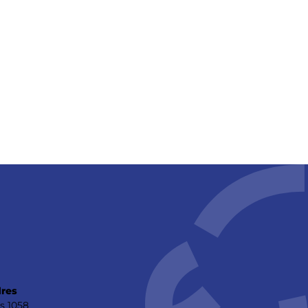
res
s 1058