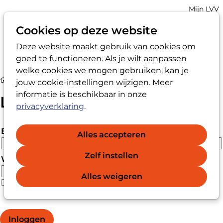
Account
Mijn LVV
navigatio
Cookies op deze website
Deze website maakt gebruik van cookies om
Op
Zoek
goed te functioneren. Als je wilt aanpassen
me
welke cookies we mogen gebruiken, kan je
Login
jouw cookie-instellingen wijzigen. Meer
informatie is beschikbaar in onze
Login
privacyverklaring
.
E-mailadres
Alles accepteren
Zelf instellen
Wachtwoord
Alles weigeren
Wachtwoord vergeten?
Wachtwoord weergeven
Inloggen