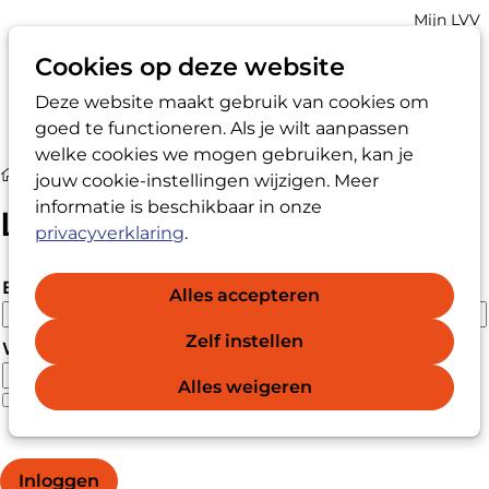
Account
Mijn LVV
navigatio
Cookies op deze website
Deze website maakt gebruik van cookies om
Op
Zoek
goed te functioneren. Als je wilt aanpassen
me
welke cookies we mogen gebruiken, kan je
Login
jouw cookie-instellingen wijzigen. Meer
informatie is beschikbaar in onze
Login
privacyverklaring
.
E-mailadres
Alles accepteren
Zelf instellen
Wachtwoord
Alles weigeren
Wachtwoord vergeten?
Wachtwoord weergeven
Inloggen