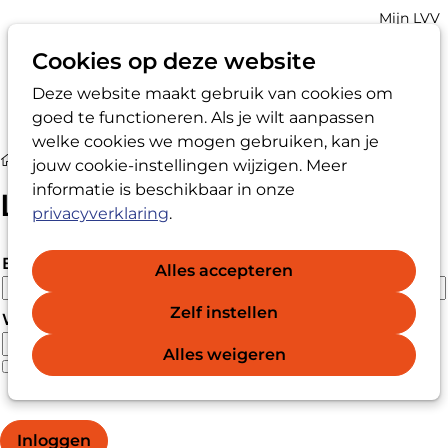
Account
Mijn LVV
navigatio
Cookies op deze website
Deze website maakt gebruik van cookies om
Op
Zoek
goed te functioneren. Als je wilt aanpassen
me
welke cookies we mogen gebruiken, kan je
Login
jouw cookie-instellingen wijzigen. Meer
informatie is beschikbaar in onze
Login
privacyverklaring
.
E-mailadres
Alles accepteren
Zelf instellen
Wachtwoord
Alles weigeren
Wachtwoord vergeten?
Wachtwoord weergeven
Inloggen