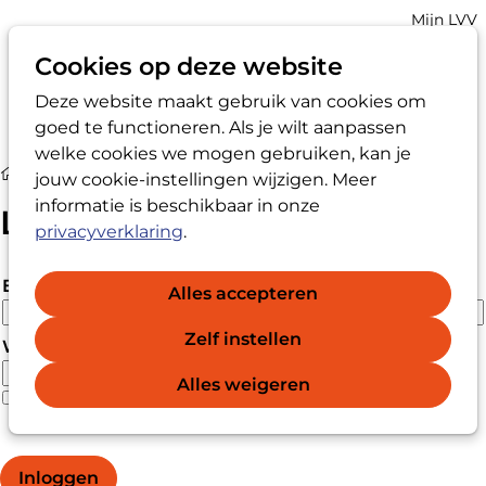
Account
Mijn LVV
navigatio
Cookies op deze website
Deze website maakt gebruik van cookies om
Op
Zoek
goed te functioneren. Als je wilt aanpassen
me
welke cookies we mogen gebruiken, kan je
Login
jouw cookie-instellingen wijzigen. Meer
informatie is beschikbaar in onze
Login
privacyverklaring
.
E-mailadres
Alles accepteren
Zelf instellen
Wachtwoord
Alles weigeren
Wachtwoord vergeten?
Wachtwoord weergeven
Inloggen