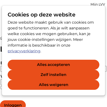
Account
Mijn LVV
navigatio
Cookies op deze website
Deze website maakt gebruik van cookies om
Op
Zoek
goed te functioneren. Als je wilt aanpassen
me
welke cookies we mogen gebruiken, kan je
Login
jouw cookie-instellingen wijzigen. Meer
informatie is beschikbaar in onze
Login
privacyverklaring
.
E-mailadres
Alles accepteren
Zelf instellen
Wachtwoord
Alles weigeren
Wachtwoord vergeten?
Wachtwoord weergeven
Inloggen