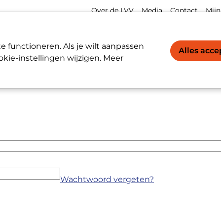
Meta
Acco
Over de LVV
Media
Contact
Mijn
navigation
navi
Werkgevers / Werknemers
LVV-register
 functioneren. Als je wilt aanpassen
Alles acc
kie-instellingen wijzigen. Meer
Wachtwoord vergeten?