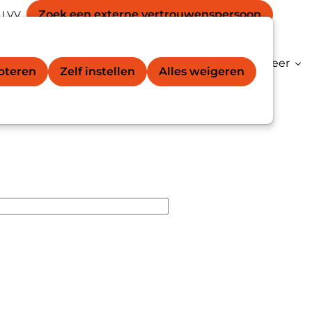
Secondary
unt
Zoek een externe vertrouwens­persoon
 LVV
Zoek
navigation
gation
vertrouwenspersoon®
Kenniscentrum
Meer
epteren
Zelf instellen
Alles weigeren