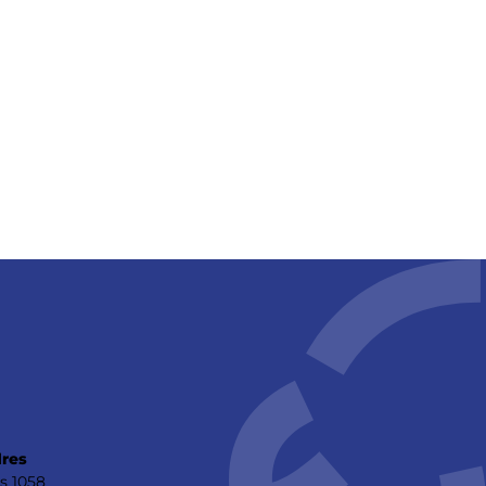
res
s 1058