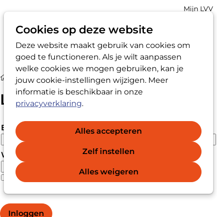
Account
Mijn LVV
navigatio
Cookies op deze website
Deze website maakt gebruik van cookies om
Op
Zoek
goed te functioneren. Als je wilt aanpassen
me
welke cookies we mogen gebruiken, kan je
Login
jouw cookie-instellingen wijzigen. Meer
informatie is beschikbaar in onze
Login
privacyverklaring
.
E-mailadres
Alles accepteren
Zelf instellen
Wachtwoord
Alles weigeren
Wachtwoord vergeten?
Wachtwoord weergeven
Inloggen