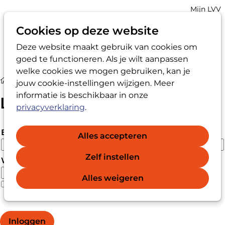
Account
Mijn LVV
navigatio
Cookies op deze website
Deze website maakt gebruik van cookies om
Op
Zoek
goed te functioneren. Als je wilt aanpassen
me
welke cookies we mogen gebruiken, kan je
Login
jouw cookie-instellingen wijzigen. Meer
informatie is beschikbaar in onze
Login
privacyverklaring
.
E-mailadres
Alles accepteren
Zelf instellen
Wachtwoord
Alles weigeren
Wachtwoord vergeten?
Wachtwoord weergeven
Inloggen