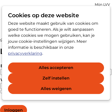
Account
Mijn LVV
navigatio
Cookies op deze website
Deze website maakt gebruik van cookies om
Op
Zoek
goed te functioneren. Als je wilt aanpassen
me
welke cookies we mogen gebruiken, kan je
Login
jouw cookie-instellingen wijzigen. Meer
informatie is beschikbaar in onze
Login
privacyverklaring
.
E-mailadres
Alles accepteren
Zelf instellen
Wachtwoord
Alles weigeren
Wachtwoord vergeten?
Wachtwoord weergeven
Inloggen