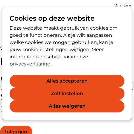
Account
Mijn LVV
navigatio
Cookies op deze website
Deze website maakt gebruik van cookies om
Op
Zoek
goed te functioneren. Als je wilt aanpassen
me
welke cookies we mogen gebruiken, kan je
Login
jouw cookie-instellingen wijzigen. Meer
informatie is beschikbaar in onze
Login
privacyverklaring
.
E-mailadres
Alles accepteren
Zelf instellen
Wachtwoord
Alles weigeren
Wachtwoord vergeten?
Wachtwoord weergeven
Inloggen