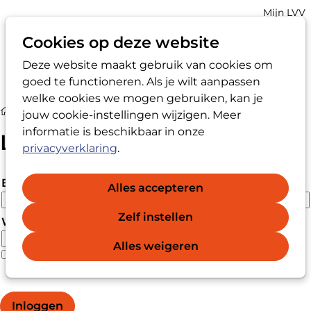
Account
Mijn LVV
navigatio
Cookies op deze website
Deze website maakt gebruik van cookies om
Op
Zoek
goed te functioneren. Als je wilt aanpassen
me
welke cookies we mogen gebruiken, kan je
Login
jouw cookie-instellingen wijzigen. Meer
informatie is beschikbaar in onze
Login
privacyverklaring
.
E-mailadres
Alles accepteren
Zelf instellen
Wachtwoord
Alles weigeren
Wachtwoord vergeten?
Wachtwoord weergeven
Inloggen