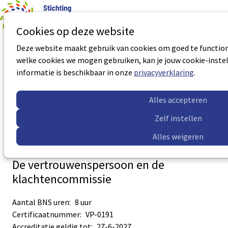
0
Aantal art
Ope
Zoek
Cookies op deze website
men
Deze website maakt gebruik van cookies om goed te functione
Opleiding Vertrouwenspersoon
welke cookies we mogen gebruiken, kan je jouw cookie-instel
informatie is beschikbaar in onze
privacyverklaring
.
Certificaatnummer:
VP-5018
Accreditatie geldig tot:
27-06-2027
Alles accepteren
Meer informatie
Zelf instellen
Alles weigeren
De vertrouwenspersoon en de
klachtencommissie
Aantal BNS uren:
8 uur
Certificaatnummer:
VP-0191
Accreditatie geldig tot:
27-6-2027