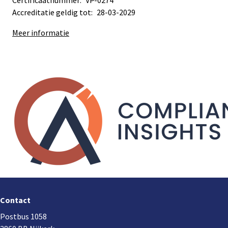
Certificaatnummer:
VP-0274
Accreditatie geldig tot:
28-03-2029
Meer informatie
Sub
Sub
navigation
navigation
Footer
navigation
Contact
Postbus 1058