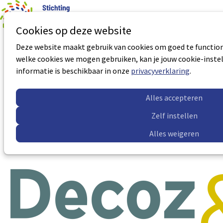
0
Aantal art
Ope
Zoek
Cookies op deze website
men
Deze website maakt gebruik van cookies om goed te functione
Ik dacht dat ik ermee weg zou komen
welke cookies we mogen gebruiken, kan je jouw cookie-instel
informatie is beschikbaar in onze
privacyverklaring
.
Aantal BNS uren:
4 uur
Certificaatnummer:
VP-0243
Alles accepteren
Accreditatie geldig tot:
28-08-2028
Zelf instellen
Meer informatie
Alles weigeren
Sub
Sub
navigation
navigation