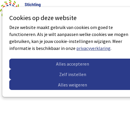
0
Aantal art
Ope
Zoek
Cookies op deze website
men
Deze website maakt gebruik van cookies om goed te
Praktische presentatietechnieken voor
functioneren. Als je wilt aanpassen welke cookies we mogen
vertrouwenspersonen
gebruiken, kan je jouw cookie-instellingen wijzigen. Meer
informatie is beschikbaar in onze
privacyverklaring
.
Aantal BNS uren:
8 uur
Certificaatnummer:
VP-0188
Alles accepteren
Accreditatie geldig tot:
10-5-2027
Zelf instellen
Meer informatie
Alles weigeren
Sub
Sub
navigation
navigation