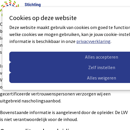
0
Aantal art
Ope
Zoek
Cookies op deze website
men
Opleidingscentrum Vertrouwenspersonen Plus wil een
Deze website maakt gebruik van cookies om goed te functione
betekenisvolle bijdrage leveren aan een sociaal veilige werk- en
welke cookies we mogen gebruiken, kan je jouw cookie-instel
leeromgeving. Dit doen we op een professionele en vakkundige
informatie is beschikbaar in onze
privacyverklaring
.
manier. Persoonlijke aandacht, enthousiasme en zorgvuldigheid
staan hierbij centraal.
Alles accepteren
In het kader van de professionalisering van
Zelf instellen
vertrouwenspersonen, biedt het Opleidingscentrum
Alles weigeren
Vertrouwenspersonen Plus de door de LVV geaccrediteerde
opleiding vertrouwenspersoon aan. Ter ondersteuning van reeds
gecertificeerde vertrouwenspersonen verzorgen wij een
uitgebreid nascholingsaanbod.
Bovenstaande informatie is aangeleverd door de opleider. De LVV
is niet verantwoordelijk voor de inhoud.