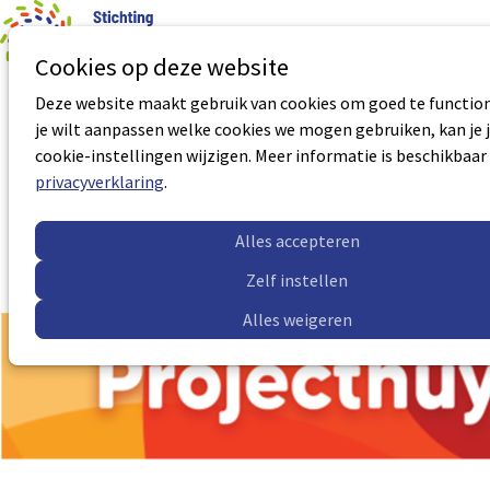
0
Aantal art
Ope
Zoek
Cookies op deze website
men
Deze website maakt gebruik van cookies om goed te function
Basisopleiding Vertrouwenspersoon
je wilt aanpassen welke cookies we mogen gebruiken, kan je 
cookie-instellingen wijzigen. Meer informatie is beschikbaar
Certificaatnummer:
VP-5029
privacyverklaring
.
Accreditatie geldig tot:
28-10-2028
Meer informatie
Alles accepteren
Zelf instellen
Alles weigeren
Sub
Sub
navigation
navigation