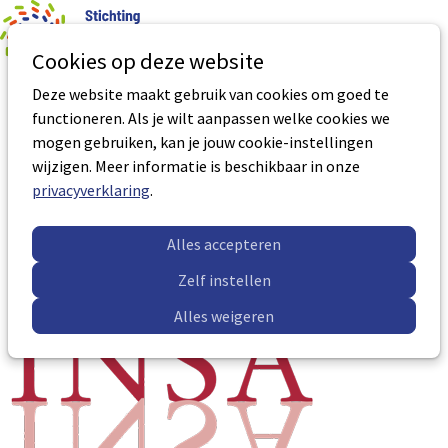
0
Aantal art
Ope
Zoek
Cookies op deze website
men
Deze website maakt gebruik van cookies om goed te
Door-zien en Trefzeker handelen
functioneren. Als je wilt aanpassen welke cookies we
mogen gebruiken, kan je jouw cookie-instellingen
Aantal BNS uren:
21 uur
wijzigen. Meer informatie is beschikbaar in onze
Certificaatnummer:
VP-0281
privacyverklaring
.
Accreditatie geldig tot:
26-03-2029
Meer informatie
Alles accepteren
Zelf instellen
Alles weigeren
Sub
Sub
navigation
navigation