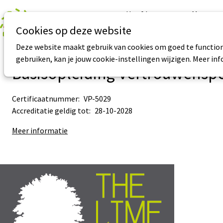
Hoofdmenu
Meta
menu
Cookies op deze website
Deze website maakt gebruik van cookies om goed te function
gebruiken, kan je jouw cookie-instellingen wijzigen. Meer in
Basisopleiding Vertrouwensp
Certificaatnummer:
VP-5029
Accreditatie geldig tot:
28-10-2028
Meer informatie
Sub
Sub
navigation
navigation