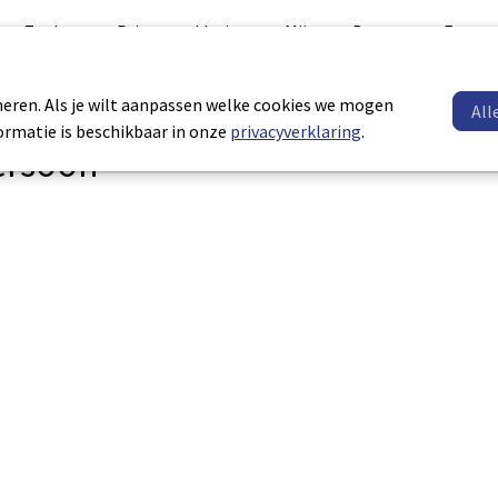
Zoeken
Privacyverklaring
Mijn
Button
Footer
LVV
menu
menu
eren. Als je wilt aanpassen welke cookies we mogen
All
formatie is beschikbaar in onze
privacyverklaring
.
ersoon