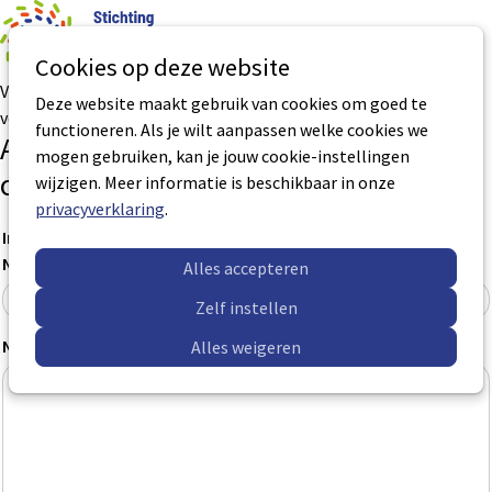
0
Aantal art
Ope
Zoek
Cookies op deze website
men
Via het onderstaande formulier kunt u als opleider een aanvraag
Deze website maakt gebruik van cookies om goed te
voor accreditatie indienen.
functioneren. Als je wilt aanpassen welke cookies we
Aanvraagformulier accreditatie
mogen gebruiken, kan je jouw cookie-instellingen
opleiding
wijzigen. Meer informatie is beschikbaar in onze
privacyverklaring
.
Informatie opleiding
Naam opleidingsinstituut
*
Alles accepteren
Zelf instellen
Naam opleiding
*
Alles weigeren