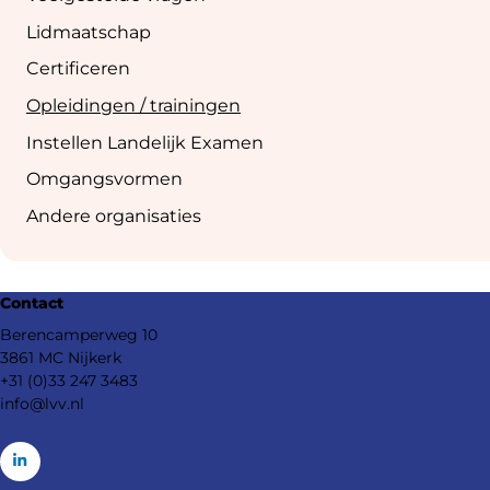
Lidmaatschap
Certificeren
Opleidingen / trainingen
Instellen Landelijk Examen
Omgangsvormen
Andere organisaties
Footer
Contact
navigation
Berencamperweg 10
3861 MC Nijkerk
+31 (0)33 247 3483
info@lvv.nl