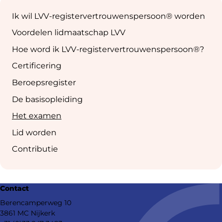
Sub
navigation
Ik wil LVV-registervertrouwenspersoon® worden
Voordelen lidmaatschap LVV
Hoe word ik LVV-registervertrouwenspersoon®?
Certificering
Beroepsregister
De basisopleiding
Het examen
Lid worden
Contributie
Contact
Berencamperweg 10
3861 MC Nijkerk