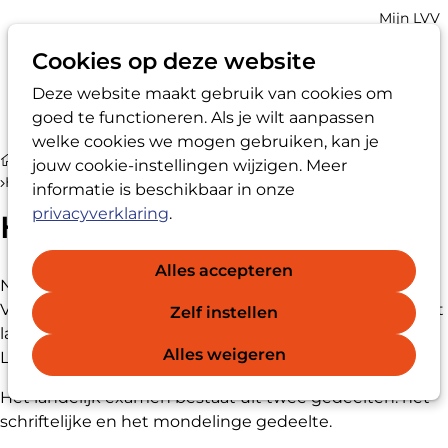
Account
Mijn LVV
navigatio
Cookies op deze website
Deze website maakt gebruik van cookies om
Op
Zoek
goed te functioneren. Als je wilt aanpassen
me
welke cookies we mogen gebruiken, kan je
Ik wil LVV-registervertrouwenspersoon® worden
jouw cookie-instellingen wijzigen. Meer
Het examen
informatie is beschikbaar in onze
privacyverklaring
.
Het examen
Alles accepteren
Nadat de geaccrediteerde Basisopleiding
Vertrouwenspersoon is gevolgd, is een diploma van het
Zelf instellen
landelijk LVV-examen vertrouwenspersoon nodig om
®
Alles weigeren
LVV-registervertrouwenspersoon
te worden.
Het landelijk examen bestaat uit twee gedeelten: het
schriftelijke en het mondelinge gedeelte.