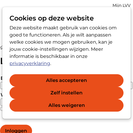
Account
Mijn LVV
navigatio
Cookies op deze website
Deze website maakt gebruik van cookies om
Op
Zoek
goed te functioneren. Als je wilt aanpassen
me
welke cookies we mogen gebruiken, kan je
Login
jouw cookie-instellingen wijzigen. Meer
informatie is beschikbaar in onze
Login
privacyverklaring
.
E-mailadres
Alles accepteren
Zelf instellen
Wachtwoord
Alles weigeren
Wachtwoord vergeten?
Wachtwoord weergeven
Inloggen