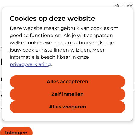
Account
Mijn LVV
navigatio
Cookies op deze website
Deze website maakt gebruik van cookies om
Op
Zoek
goed te functioneren. Als je wilt aanpassen
me
welke cookies we mogen gebruiken, kan je
Login
jouw cookie-instellingen wijzigen. Meer
informatie is beschikbaar in onze
Login
privacyverklaring
.
E-mailadres
Alles accepteren
Zelf instellen
Wachtwoord
Alles weigeren
Wachtwoord vergeten?
Wachtwoord weergeven
Inloggen