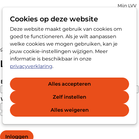
Account
Mijn LVV
navigatio
Cookies op deze website
Deze website maakt gebruik van cookies om
Op
Zoek
goed te functioneren. Als je wilt aanpassen
me
welke cookies we mogen gebruiken, kan je
Login
jouw cookie-instellingen wijzigen. Meer
informatie is beschikbaar in onze
Login
privacyverklaring
.
E-mailadres
Alles accepteren
Zelf instellen
Wachtwoord
Alles weigeren
Wachtwoord vergeten?
Wachtwoord weergeven
Inloggen