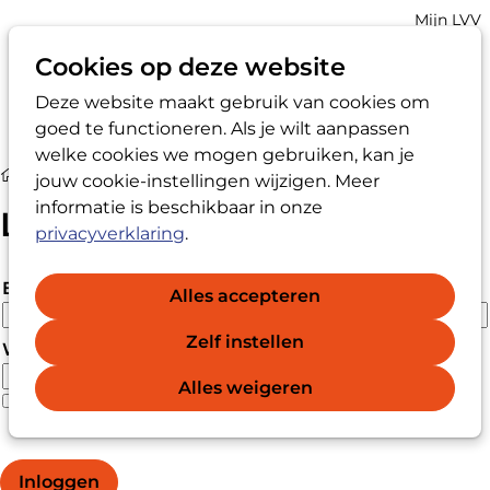
Account
Mijn LVV
navigatio
Cookies op deze website
Deze website maakt gebruik van cookies om
Op
Zoek
goed te functioneren. Als je wilt aanpassen
me
welke cookies we mogen gebruiken, kan je
Login
jouw cookie-instellingen wijzigen. Meer
informatie is beschikbaar in onze
Login
privacyverklaring
.
E-mailadres
Alles accepteren
Zelf instellen
Wachtwoord
Alles weigeren
Wachtwoord vergeten?
Wachtwoord weergeven
Inloggen