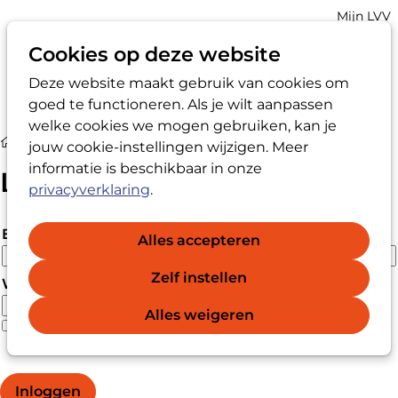
Account
Mijn LVV
navigatio
Cookies op deze website
Deze website maakt gebruik van cookies om
Op
Zoek
goed te functioneren. Als je wilt aanpassen
me
welke cookies we mogen gebruiken, kan je
Login
jouw cookie-instellingen wijzigen. Meer
informatie is beschikbaar in onze
Login
privacyverklaring
.
E-mailadres
Alles accepteren
Zelf instellen
Wachtwoord
Alles weigeren
Wachtwoord vergeten?
Wachtwoord weergeven
Inloggen