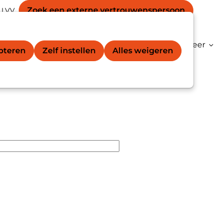
Secondary
unt
Zoek een externe vertrouwens­persoon
 LVV
Zoek
navigation
gation
vertrouwenspersoon®
Kenniscentrum
Meer
epteren
Zelf instellen
Alles weigeren