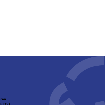
res
s 1058