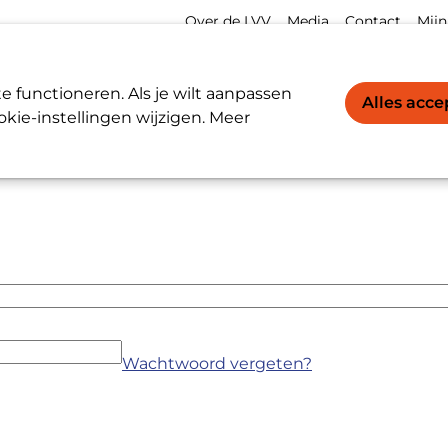
Meta
Acco
Over de LVV
Media
Contact
Mijn
navigation
navi
Werkgevers / Werknemers
LVV-register
 functioneren. Als je wilt aanpassen
Alles acc
kie-instellingen wijzigen. Meer
Wachtwoord vergeten?