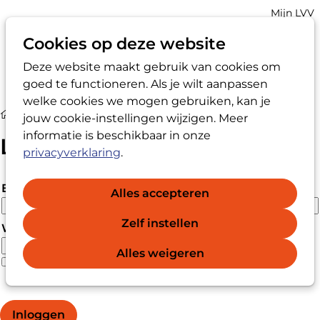
Account
Mijn LVV
navigatio
Cookies op deze website
Deze website maakt gebruik van cookies om
Op
Zoek
goed te functioneren. Als je wilt aanpassen
me
welke cookies we mogen gebruiken, kan je
Login
jouw cookie-instellingen wijzigen. Meer
informatie is beschikbaar in onze
Login
privacyverklaring
.
E-mailadres
Alles accepteren
Zelf instellen
Wachtwoord
Alles weigeren
Wachtwoord vergeten?
Wachtwoord weergeven
Inloggen