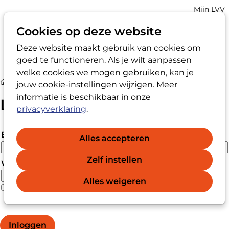
Account
Mijn LVV
navigatio
Cookies op deze website
Deze website maakt gebruik van cookies om
Op
Zoek
goed te functioneren. Als je wilt aanpassen
me
welke cookies we mogen gebruiken, kan je
Login
jouw cookie-instellingen wijzigen. Meer
informatie is beschikbaar in onze
Login
privacyverklaring
.
E-mailadres
Alles accepteren
Zelf instellen
Wachtwoord
Alles weigeren
Wachtwoord vergeten?
Wachtwoord weergeven
Inloggen