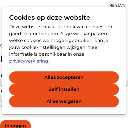
Account
Mijn LVV
navigatio
Cookies op deze website
Deze website maakt gebruik van cookies om
Op
Zoek
goed te functioneren. Als je wilt aanpassen
me
welke cookies we mogen gebruiken, kan je
Login
jouw cookie-instellingen wijzigen. Meer
informatie is beschikbaar in onze
Login
privacyverklaring
.
E-mailadres
Alles accepteren
Zelf instellen
Wachtwoord
Alles weigeren
Wachtwoord vergeten?
Wachtwoord weergeven
Inloggen