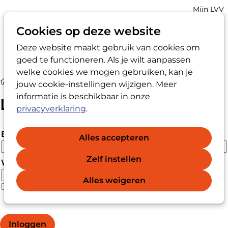
Account
Mijn LVV
navigatio
Cookies op deze website
Deze website maakt gebruik van cookies om
Op
Zoek
goed te functioneren. Als je wilt aanpassen
me
welke cookies we mogen gebruiken, kan je
Login
jouw cookie-instellingen wijzigen. Meer
informatie is beschikbaar in onze
Login
privacyverklaring
.
E-mailadres
Alles accepteren
Zelf instellen
Wachtwoord
Alles weigeren
Wachtwoord vergeten?
Wachtwoord weergeven
Inloggen