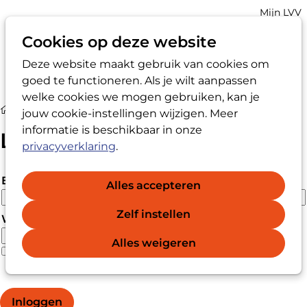
Account
Mijn LVV
navigatio
Cookies op deze website
Deze website maakt gebruik van cookies om
Op
Zoek
goed te functioneren. Als je wilt aanpassen
me
welke cookies we mogen gebruiken, kan je
Login
jouw cookie-instellingen wijzigen. Meer
informatie is beschikbaar in onze
Login
privacyverklaring
.
E-mailadres
Alles accepteren
Zelf instellen
Wachtwoord
Alles weigeren
Wachtwoord vergeten?
Wachtwoord weergeven
Inloggen