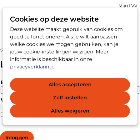
Account
Mijn LVV
navigatio
Cookies op deze website
Deze website maakt gebruik van cookies om
Op
Zoek
goed te functioneren. Als je wilt aanpassen
me
welke cookies we mogen gebruiken, kan je
Login
jouw cookie-instellingen wijzigen. Meer
informatie is beschikbaar in onze
Login
privacyverklaring
.
E-mailadres
Alles accepteren
Zelf instellen
Wachtwoord
Alles weigeren
Wachtwoord vergeten?
Wachtwoord weergeven
Inloggen