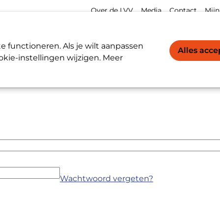
Meta
Acco
Over de LVV
Media
Contact
Mijn
navigation
navi
Werkgevers / Werknemers
LVV-register
 functioneren. Als je wilt aanpassen
Alles acc
kie-instellingen wijzigen. Meer
Wachtwoord vergeten?