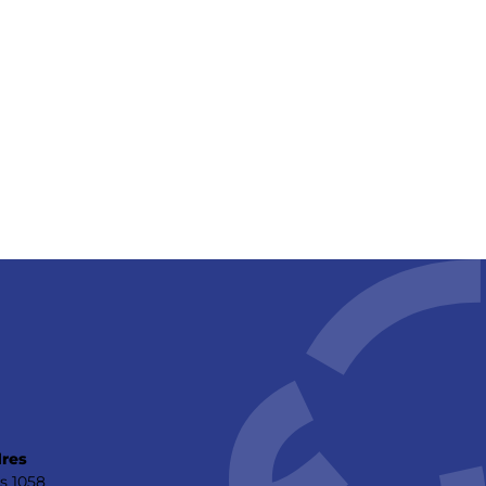
res
s 1058