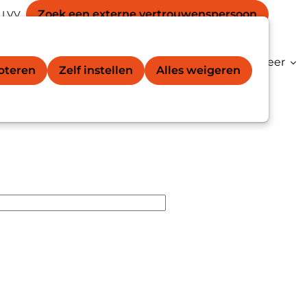
Secondary
unt
Zoek een externe vertrouwens­persoon
 LVV
Zoek
navigation
gation
vertrouwenspersoon®
Kenniscentrum
Meer
epteren
Zelf instellen
Alles weigeren