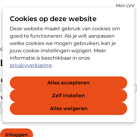
Account
Mijn LVV
navigatio
Cookies op deze website
Deze website maakt gebruik van cookies om
Op
Zoek
goed te functioneren. Als je wilt aanpassen
me
welke cookies we mogen gebruiken, kan je
Login
jouw cookie-instellingen wijzigen. Meer
informatie is beschikbaar in onze
Login
privacyverklaring
.
E-mailadres
Alles accepteren
Zelf instellen
Wachtwoord
Alles weigeren
Wachtwoord vergeten?
Wachtwoord weergeven
Inloggen