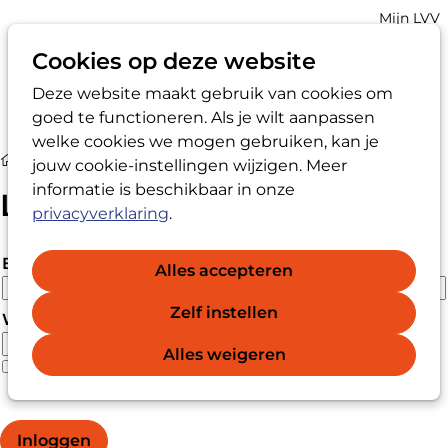
Account
Mijn LVV
navigatio
Cookies op deze website
Deze website maakt gebruik van cookies om
Op
Zoek
goed te functioneren. Als je wilt aanpassen
me
welke cookies we mogen gebruiken, kan je
Login
jouw cookie-instellingen wijzigen. Meer
informatie is beschikbaar in onze
Login
privacyverklaring
.
E-mailadres
Alles accepteren
Zelf instellen
Wachtwoord
Alles weigeren
Wachtwoord vergeten?
Wachtwoord weergeven
Inloggen