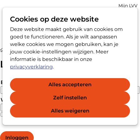
Account
Mijn LVV
navigatio
Cookies op deze website
Deze website maakt gebruik van cookies om
Op
Zoek
goed te functioneren. Als je wilt aanpassen
me
welke cookies we mogen gebruiken, kan je
Login
jouw cookie-instellingen wijzigen. Meer
informatie is beschikbaar in onze
Login
privacyverklaring
.
E-mailadres
Alles accepteren
Zelf instellen
Wachtwoord
Alles weigeren
Wachtwoord vergeten?
Wachtwoord weergeven
Inloggen