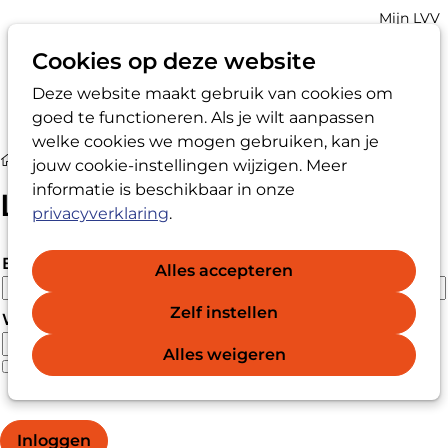
Account
Mijn LVV
navigatio
Cookies op deze website
Deze website maakt gebruik van cookies om
Op
Zoek
goed te functioneren. Als je wilt aanpassen
me
welke cookies we mogen gebruiken, kan je
Login
jouw cookie-instellingen wijzigen. Meer
informatie is beschikbaar in onze
Login
privacyverklaring
.
E-mailadres
Alles accepteren
Zelf instellen
Wachtwoord
Alles weigeren
Wachtwoord vergeten?
Wachtwoord weergeven
Inloggen