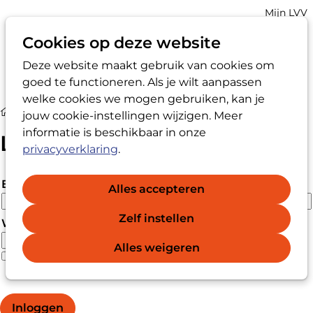
Account
Mijn LVV
navigatio
Cookies op deze website
Deze website maakt gebruik van cookies om
Op
Zoek
goed te functioneren. Als je wilt aanpassen
me
welke cookies we mogen gebruiken, kan je
Login
jouw cookie-instellingen wijzigen. Meer
informatie is beschikbaar in onze
Login
privacyverklaring
.
E-mailadres
Alles accepteren
Zelf instellen
Wachtwoord
Alles weigeren
Wachtwoord vergeten?
Wachtwoord weergeven
Inloggen