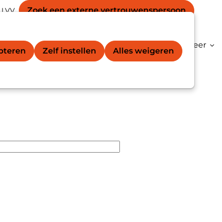
Secondary
unt
Zoek een externe vertrouwens­persoon
 LVV
Zoek
navigation
gation
vertrouwenspersoon®
Kenniscentrum
Meer
epteren
Zelf instellen
Alles weigeren