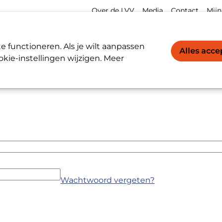
Meta
Acco
Over de LVV
Media
Contact
Mijn
navigation
navi
Werkgevers / Werknemers
LVV-register
 functioneren. Als je wilt aanpassen
Alles acc
kie-instellingen wijzigen. Meer
Wachtwoord vergeten?