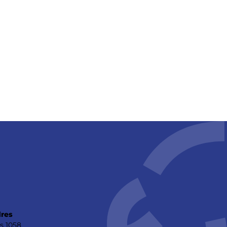
res
s 1058