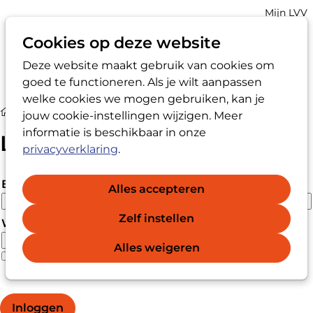
Account
Mijn LVV
navigatio
Cookies op deze website
Deze website maakt gebruik van cookies om
Op
Zoek
goed te functioneren. Als je wilt aanpassen
me
welke cookies we mogen gebruiken, kan je
Login
jouw cookie-instellingen wijzigen. Meer
informatie is beschikbaar in onze
Login
privacyverklaring
.
E-mailadres
Alles accepteren
Zelf instellen
Wachtwoord
Alles weigeren
Wachtwoord vergeten?
Wachtwoord weergeven
Inloggen