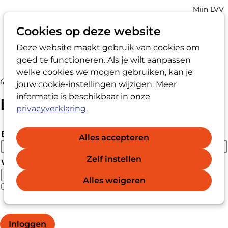
Account
Mijn LVV
navigatio
Cookies op deze website
Deze website maakt gebruik van cookies om
Op
Zoek
goed te functioneren. Als je wilt aanpassen
me
welke cookies we mogen gebruiken, kan je
Login
jouw cookie-instellingen wijzigen. Meer
informatie is beschikbaar in onze
Login
privacyverklaring
.
E-mailadres
Alles accepteren
Zelf instellen
Wachtwoord
Alles weigeren
Wachtwoord vergeten?
Wachtwoord weergeven
Inloggen