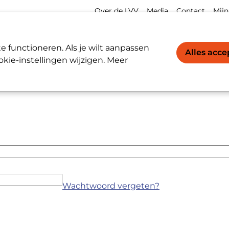
Meta
Acco
Over de LVV
Media
Contact
Mijn
navigation
navi
Werkgevers / Werknemers
LVV-register
 functioneren. Als je wilt aanpassen
Alles acc
kie-instellingen wijzigen. Meer
Wachtwoord vergeten?