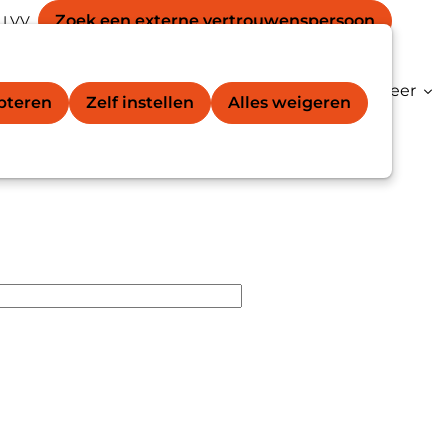
Secondary
unt
Zoek een externe vertrouwens­persoon
 LVV
Zoek
navigation
gation
vertrouwenspersoon®
Kenniscentrum
Meer
epteren
Zelf instellen
Alles weigeren