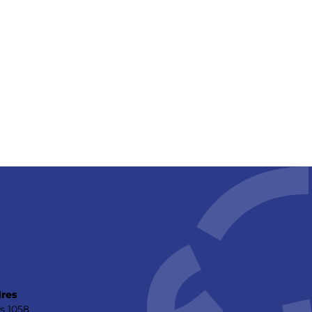
res
s 1058