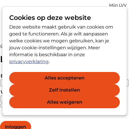
Account
Mijn LVV
navigatio
Cookies op deze website
Deze website maakt gebruik van cookies om
Op
Zoek
goed te functioneren. Als je wilt aanpassen
me
welke cookies we mogen gebruiken, kan je
Login
jouw cookie-instellingen wijzigen. Meer
informatie is beschikbaar in onze
Login
privacyverklaring
.
E-mailadres
Alles accepteren
Zelf instellen
Wachtwoord
Alles weigeren
Wachtwoord vergeten?
Wachtwoord weergeven
Inloggen