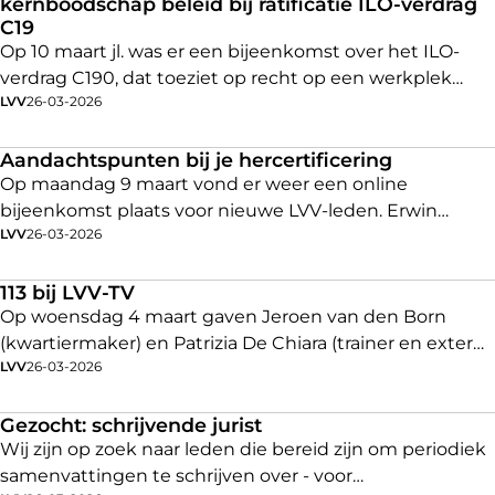
kernboodschap beleid bij ratificatie ILO-verdrag
resultaat op. Met een stevig fundament, de
C19
ambassadeurs, als basis.
Op 10 maart jl. was er een bijeenkomst over het ILO-
verdrag C190, dat toeziet op recht op een werkplek
LVV
26-03-2026
zonder geweld en intimidatie. De bijeenkomst werd
samen met de FNV georganiseerd door Alie Kuiper en
Mirjam Decoz. Ook LVV-voorzitter Erwin Koenen was
Aandachtspunten bij je hercertificering
hierbij aanwezig.
Op maandag 9 maart vond er weer een online
bijeenkomst plaats voor nieuwe LVV-leden. Erwin
LVV
26-03-2026
Koenen (LVV-voorzitter) en Dorianne Broekman (lid van
de ledenraad) heetten de deelnemers van harte
welkom en wisselden nuttige informatie uit over de
113 bij LVV-TV
LVV. Daarnaast was er ruimte om kennis te maken en
Op woensdag 4 maart gaven Jeroen van den Born
vragen te stellen.
(kwartiermaker) en Patrizia De Chiara (trainer en extern
LVV
26-03-2026
vertrouwenspersoon) van 113 zelfmoordpreventie
tijdens de LVV-TV uitzending een webinar over
suïcidepreventie op het werk. Een belangrijk
Gezocht: schrijvende jurist
onderwerp, want maar liefst 1 op de 10 volwassenen
Wij zijn op zoek naar leden die bereid zijn om periodiek
worstelt met suïcidale gedachten. De kans is reëel dat
samenvattingen te schrijven over - voor