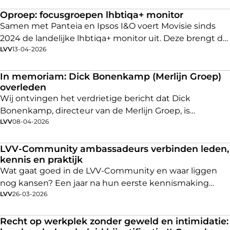
speelsters die
melding hebben gedaan van
grensoverschrijdend gedrag
van hem.
Oproep: focusgroepen lhbtiqa+ monitor
Samen met Panteia en Ipsos I&O voert Movisie sinds
2024 de landelijke lhbtiqa+ monitor uit. Deze brengt de
LVV
13-04-2026
opvattingen over, en leefsituatie van lhbtiqa+ personen
in beeld. Naast het uitzetten van een vragenlijst
organiseert Movisie hiervoor focusgroepen. Daarvoor
In memoriam: Dick Bonenkamp (Merlijn Groep)
overleden
kun je je nu aanmelden
Wij ontvingen het verdrietige bericht dat Dick
Bonenkamp, directeur van de Merlijn Groep, is
LVV
08-04-2026
overleden.
LVV-Community ambassadeurs verbinden leden,
kennis en praktijk
Wat gaat goed in de LVV-Community en waar liggen
nog kansen? Een jaar na hun eerste kennismaking
LVV
26-03-2026
ontmoetten de ambassadeurs van de LVV-Community
elkaar opnieuw. De conclusie van de samenkomst is
duidelijk: de community groeit, leeft, levert zichtbaar
Recht op werkplek zonder geweld en intimidatie: