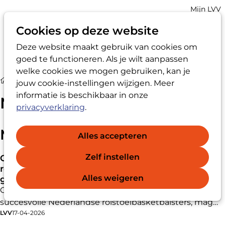
Account
Mijn LVV
navigatio
Cookies op deze website
Deze website maakt gebruik van cookies om
Op
Zoek
goed te functioneren. Als je wilt aanpassen
me
welke cookies we mogen gebruiken, kan je
Nieuws
jouw cookie-instellingen wijzigen. Meer
informatie is beschikbaar in onze
Nieuws
privacyverklaring
.
Meer van het laatste nieuws
Alles accepteren
Zelf instellen
Contactverbod oud-bondscoach
rolstoelbasketbalsters na grensoverschrijdend
Alles weigeren
gedrag
Gertjan van der Linden, voormalig bondscoach van de
succesvolle Nederlandse rolstoelbasketbalsters, mag
LVV
17-04-2026
vijf jaar lang geen contact hebben met zeven