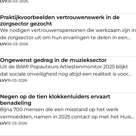
LVV
26-03-2026
dit ook speelt bij medewerkers binnen jouw
vertrouwenspersonen relevante - juridische uitspraken
organisatie.
die ons werk raken.
Praktijkvoorbeelden vertrouwenswerk in de
zorgsector gezocht
We nodigen vertrouwenspersonen die werkzaam zijn in
de zorgsector uit om hun ervaringen te delen in een
LVV
26-03-2026
kort interview.
Ongewenst gedrag in de muzieksector
Uit de BAM! Popauteurs Artiestenmonitor 2025 blijkt
dat sociale onveiligheid nog altijd een realiteit is voor
LVV
19-03-2026
veel muzikanten. Zo geeft 27% van de muzikanten aan
te maken te hebben gehad met een vorm van
ongewenst gedrag op de werkvloer. Ter vergelijking:
Negen op de tien klokkenluiders ervaart
benadeling
binnen de algemene beroepsbevolking ligt dit
Bijna 700 mensen die een misstand op het werk
percentage op 17%. Daarmee scoort de muzieksector
vermoedden, namen in 2025 contact op met het Huis
hoger dan de meeste andere sectoren.
LVV
13-03-2026
voor Klokkenluiders voor advies. Het jaar ervoor waren
dat er 467. Dit is een stijging van bijna 50%. Negen op