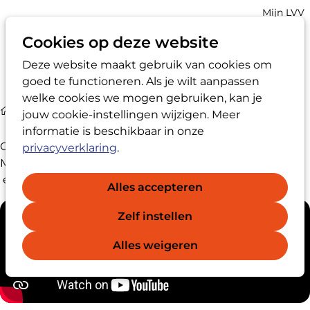
Account
Mijn LVV
navigatio
Cookies op deze website
Deze website maakt gebruik van cookies om
Op
Zoek
goed te functioneren. Als je wilt aanpassen
me
welke cookies we mogen gebruiken, kan je
Media
Aftermovie LVV-jubileumcongres 2024
jouw cookie-instellingen wijzigen. Meer
informatie is beschikbaar in onze
Op 4 juni 2024 vond het LVV-jubileumcongres plaats.
privacyverklaring
.
Met deze aftermovie blikken we terug op een
enerverende, magische, onvergetelijke dag:
Alles accepteren
Zelf instellen
Alles weigeren