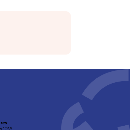
res
s 1058