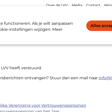
Meta
Acco
Over de LVV
Media
Contact
Mijn
navigation
navi
Werkgevers / Werknemers
LVV-register
 functioneren. Als je wilt aanpassen
Alles acc
kie-instellingen wijzigen. Meer
 LVV heeft verstuurd.
 persberichten ontvangen? Stuur dan een mail naar
info@l
elijke Vereniging voor Vertrouwenspersonen
trouwenspersoon van het Jaar