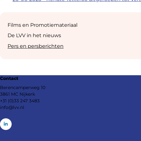
Sub
navigation
Films en Promotiemateriaal
De LVV in het nieuws
Pers en persberichten
Footer
Contact
navigation
Berencamperweg 10
3861 MC Nijkerk
+31 (0)33 247 3483
info@lvv.nl
Go
to