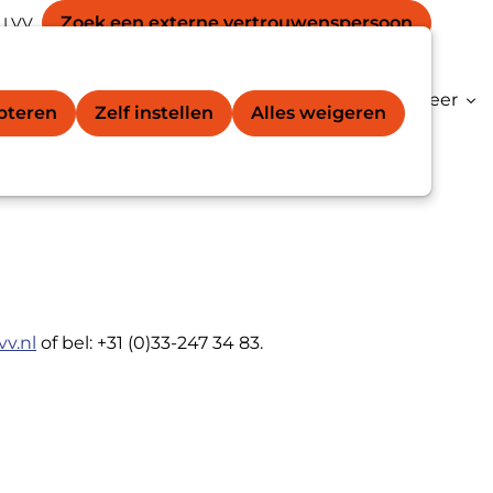
Secondary
unt
Zoek een externe vertrouwens­persoon
 LVV
Zoek
navigation
gation
vertrouwenspersoon®
Kenniscentrum
Meer
epteren
Zelf instellen
Alles weigeren
vv.nl
of bel: +31 (0)33-247 34 83.