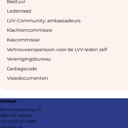
Bestuur
Ledenraad
LVV-Community: ambassadeurs
Klachtencommissie
Kascommissie
Vertrouwenspersoon voor de LVV-leden zelf
Verenigingsbureau
Gedragscode
Visiedocumenten
Footer
Contact
navigation
Berencamperweg 10
3861 MC Nijkerk
+31 (0)33 247 3483
info@lvv.nl