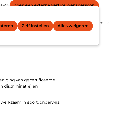
Secondary
unt
Zoek een externe vertrouwens­persoon
 LVV
Zoek
navigation
gation
vertrouwenspersoon®
Kenniscentrum
Meer
epteren
Zelf instellen
Alles weigeren
eniging van gecertificeerde
 discriminatie) en
 werkzaam in sport, onderwijs,