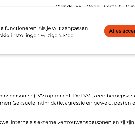
Meta
Acco
Over de LVV
Media
Contact
Mijn
navigation
navi
Werkgevers / Werknemers
LVV-register
 functioneren. Als je wilt aanpassen
Alles acc
kie-instellingen wijzigen. Meer
uwenspersonen (LVV) opgericht. De LVV is een beroepsver
(seksuele intimidatie, agressie en geweld, pesten en
wel interne als externe vertrouwenspersonen en zij zijn