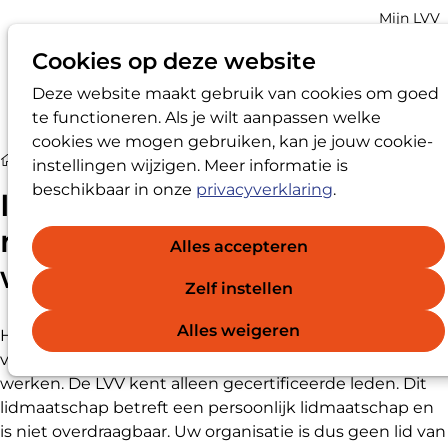
Account
Mijn LVV
navigatio
Cookies op deze website
Deze website maakt gebruik van cookies om goed
Op
Zoek
te functioneren. Als je wilt aanpassen welke
me
cookies we mogen gebruiken, kan je jouw cookie-
Ik wil LVV-registervertrouwenspersoon® worden
instellingen wijzigen. Meer informatie is
beschikbaar in onze
privacyverklaring
.
Ik wil LVV-
registervertrouwenspersoo
Alles accepteren
worden
Zelf instellen
Alles weigeren
Het lidmaatschap staat open voor personen die als
vertrouwenspersoon in of voor een arbeidsorganisatie
werken. De LVV kent alleen gecertificeerde leden. Dit
lidmaatschap betreft een persoonlijk lidmaatschap en
is niet overdraagbaar. Uw organisatie is dus geen lid van