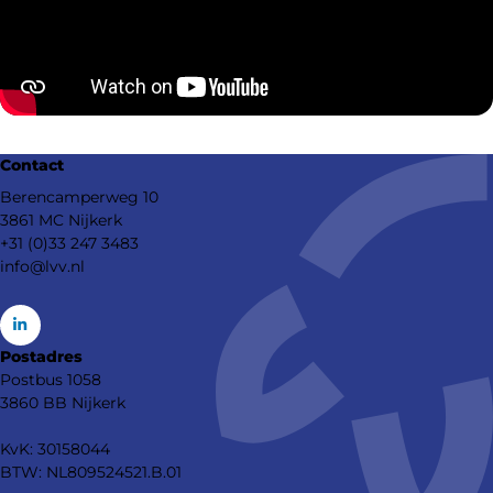
Contact
Berencamperweg 10
3861 MC Nijkerk
+31 (0)33 247 3483
info@lvv.nl
Go
Postadres
to
Postbus 1058
LinkedIn
3860 BB Nijkerk
KvK: 30158044
BTW: NL809524521.B.01